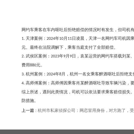
网约车乘客在车内呕吐后拒绝赔偿的情况时有发生，但司机
天津案例：
年
月
日凌晨，天津一名网约车司机因
1.
2024
10
11
元。最终在法院调解下，乘客当庭支付了全部赔偿。
武侯区案例：
年
月
日，袁某运营的网约车搭载刘某
2.
2023
9
9
费用
元。
880
杭州案例：
年
月，杭州一名女乘客醉酒呕吐后拒绝支
3.
2024
8
高师傅案例：高师傅因乘客肖某醉酒呕吐导致车辆污染，
4.
综上所述，遇到此类情况，司机可以依法要求乘客赔偿损失
防措施。
上一篇 :
杭州市私家侦探公司：网恋冒用身份，对方跑了，受