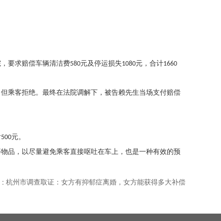
院，要求赔偿车辆清洁费
元及停运损失
元，合计
580
1080
1660
，但乘客拒绝。最终在法院调解下，被告赖先生当场支付赔偿
。
付
元。
500
等物品，以尽量避免乘客直接呕吐在车上，也是一种有效的预
 :
杭州市调查取证：女方有抑郁症离婚，女方能获得多大补偿