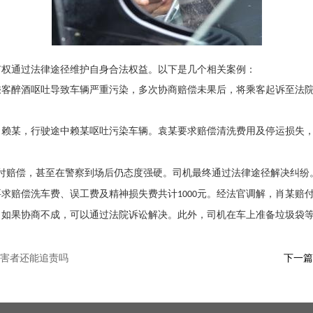
有权通过法律途径维护自身合法权益。以下是几个相关案例：
乘客醉酒呕吐导致车辆严重污染，多次协商赔偿未果后，将乘客起诉至法
、赖某，行驶途中赖某呕吐污染车辆。袁某要求赔偿清洗费用及停运损失
付赔偿，甚至在警察到场后仍态度强硬。司机最终通过法律途径解决纠纷
要求赔偿洗车费、误工费及精神损失费共计
元。经法官调解，肖某赔
1000
。如果协商不成，可以通过法院诉讼解决。此外，司机在车上准备垃圾袋
害者还能追责吗
下一篇